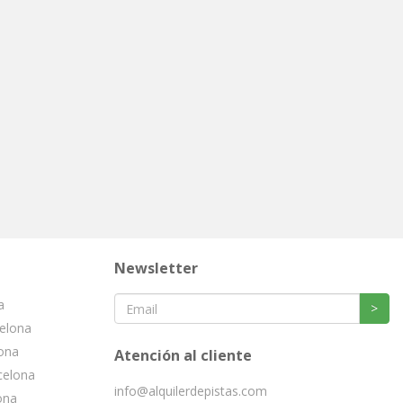
Newsletter
a
>
celona
lona
Atención al cliente
celona
info@alquilerdepistas.com
ona