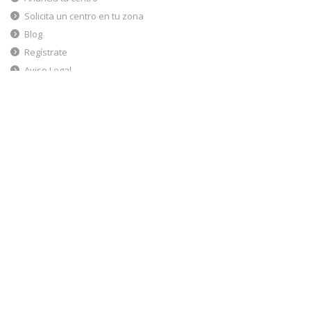
Pabellón Deportivo "Luis Buñuel" de
Alcobendas
Alcobendas (Madrid) | C/ Jaén, 77
Detalles
No hay horarios disponibles
Pabellón Deportivo de "Los Sueños" de
Alcobendas
Alcobendas (Madrid) | Avda. Doctor Severo Ochoa, 1