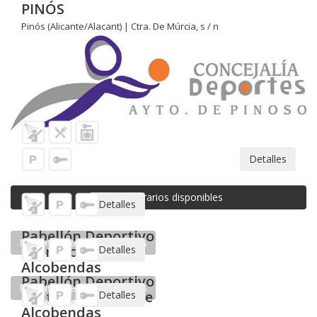
PINÓS
Pinós (Alicante/Alacant) | Ctra. De Múrcia, s / n
Detalles
No hay horarios disponibles
Pabellón Deportivo "Miraflores" de
Alcobendas
Alcobendas (Madrid) | C/ Miraflores, 18