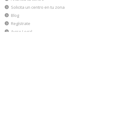
Pabellón Deportivo "Luis Buñuel" de
Alcobendas
Alcobendas (Madrid) | C/ Jaén, 77
Detalles
No hay horarios disponibles
Pabellón Deportivo de "Los Sueños" de
Alcobendas
Alcobendas (Madrid) | Avda. Doctor Severo Ochoa, 1