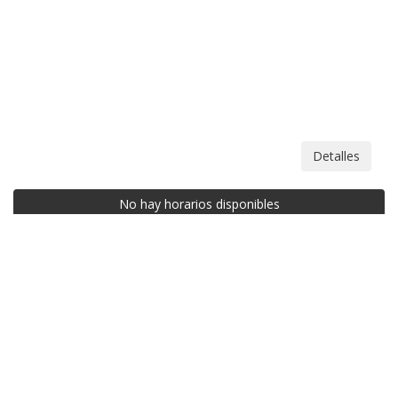
Detalles
No hay horarios disponibles
Pabellón Deportivo "Luis Buñuel" de
Alcobendas
Alcobendas (Madrid) | C/ Jaén, 77
Detalles
No hay horarios disponibles