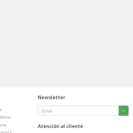
Newsletter
a
>
celona
lona
Atención al cliente
celona