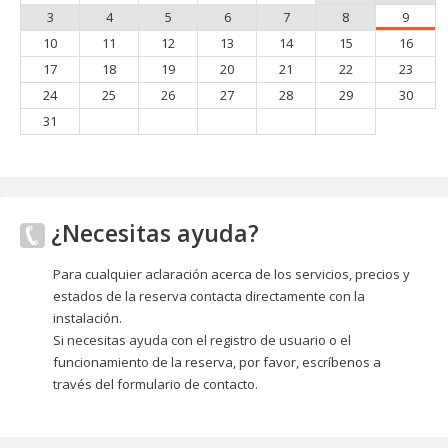
3
4
5
6
7
8
9
10
11
12
13
14
15
16
17
18
19
20
21
22
23
24
25
26
27
28
29
30
31
¿Necesitas ayuda?
Para cualquier aclaración acerca de los servicios, precios y
estados de la reserva contacta directamente con la
instalación.
Si necesitas ayuda con el registro de usuario o el
funcionamiento de la reserva, por favor, escríbenos a
través del formulario de contacto.